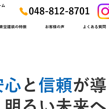
ーム
048-812-8701
青空建装の特徴
お客様の声
よくある質問
安心
と
信頼
が導
明るい未来へ