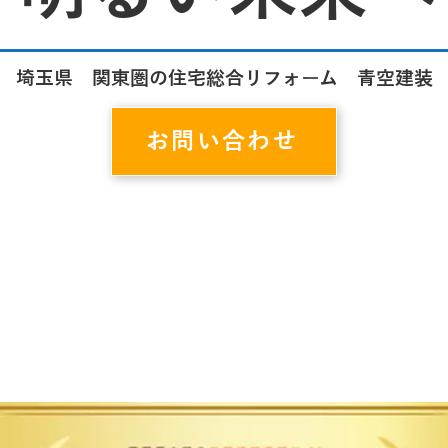
埼玉県 関東圏の住宅総合リフォーム 青空建装
お問い合わせ